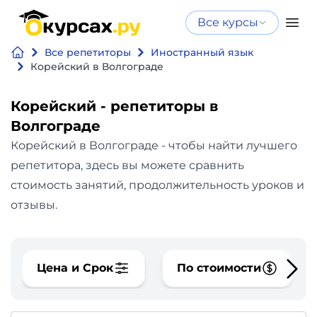
Все курсы
Нейросеть
Все курсы
Все репетиторы
Иностранный язык
Нейросеть и ИИ
и ИИ
Корейский в Волгограде
Курсы по
Программирование
искусственному
Корейский - репетиторы в
интеллекту
Волгограде
Бизнес
Курсы по нейросетям
Корейский в Волгограде - чтобы найти лучшего
и
Бесплатно
репетитора, здесь вы можете сравнить
финансы
стоимость занятий, продолжительность уроков и
отзывы.
Дизайн
Аналитика
Цена и Срок
По стоимости
Видео,