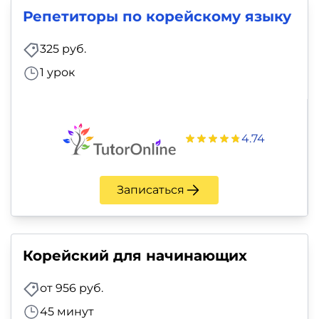
фото,
Репетиторы по корейскому языку
аудио
325 руб.
Маркетинг
1 урок
Иностранный
язык
4.74
Для
детей
Записаться
Красота,
здоровье,
Корейский для начинающих
фитнес
от 956 руб.
Психология
45 минут