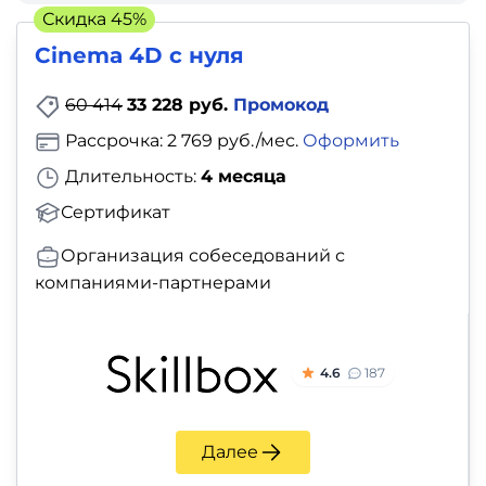
фото,
Скидка 45%
аудио
Cinema 4D с нуля
Маркетинг
60 414
33 228 руб.
Промокод
Рассрочка: 2 769 руб./мес.
Оформить
Иностранный
Длительность:
4 месяца
язык
Сертификат
Для
Организация собеседований с
детей
компаниями-партнерами
Красота,
здоровье,
4.6
187
фитнес
Далее
Психология