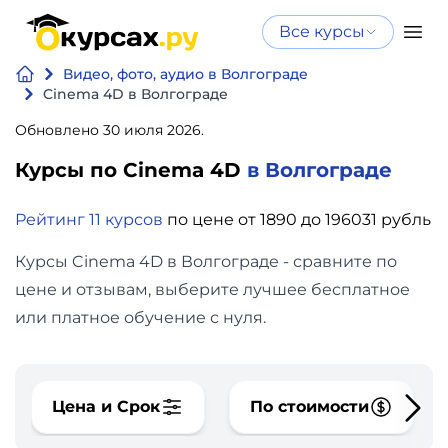
Все курсы
Нейросеть
Все курсы
Видео, фото, аудио в Волгограде
Нейросеть и ИИ
и ИИ
Cinema 4D в Волгограде
Курсы по
Обновлено 30 июля 2026.
Программирование
искусственному
Курсы по Cinema 4D
в Волгограде
интеллекту
Бизнес
Курсы по нейросетям
Рейтинг 11 курсов
по цене от 1890 до 196031 рубль
и
Бесплатно
финансы
Курсы Cinema 4D в Волгограде - сравните по
цене и отзывам, выберите лучшее бесплатное
Дизайн
или платное обучение с нуля.
Аналитика
Цена и Срок
По стоимости
Видео,