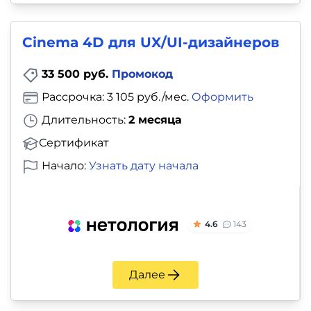
и
саморазвитие
Сinema 4D для UX/UI-дизайнеров
Прочее
33 500 руб.
Промокод
Репетиторы
Рассрочка: 3 105 руб./мес.
Оформить
Длительность:
2 месяца
Тесты
Сертификат
на
Начало:
Узнать дату начала
профориентацию
4.6
143
Далее