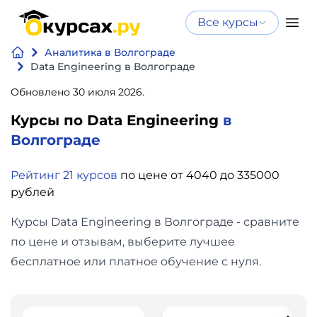
Все курсы
Нейросеть
Все курсы
Аналитика в Волгограде
Нейросеть и ИИ
и ИИ
Data Engineering в Волгограде
Курсы по
Обновлено 30 июля 2026.
Программирование
искусственному
Курсы по Data Engineering
в
интеллекту
Бизнес
Волгограде
Курсы по нейросетям
и
Бесплатно
Рейтинг 21 курсов
по цене от 4040 до 335000
финансы
рублей
Дизайн
Курсы Data Engineering в Волгограде - сравните
по цене и отзывам, выберите лучшее
Аналитика
бесплатное или платное обучение с нуля.
Видео,