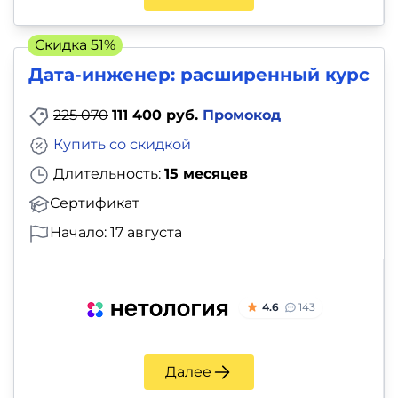
и
саморазвитие
Скидка 51%
Дата-инженер: расширенный курс
Прочее
225 070
111 400 руб.
Промокод
Репетиторы
Купить со скидкой
Тесты
Длительность:
15 месяцев
на
Сертификат
профориентацию
Начало: 17 августа
4.6
143
Далее