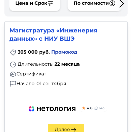
фото,
Цена и Срок
По стоимости
аудио
Маркетинг
Магистратура «Инженерия
данных» с НИУ ВШЭ
Иностранный
язык
305 000 руб.
Промокод
Длительность:
22 месяца
Для
Сертификат
детей
Начало: 01 сентября
Красота,
здоровье,
фитнес
4.6
143
Психология
Далее