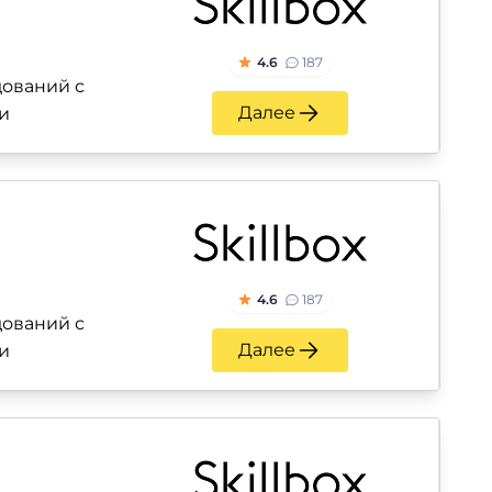
4.6
187
ований с
Далее
и
4.6
187
ований с
Далее
и