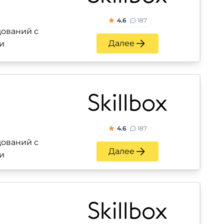
4.6
187
ований с
Далее
и
4.6
187
ований с
Далее
и