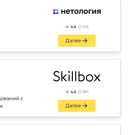
4.6
143
Далее
4.6
187
ований с
Далее
и