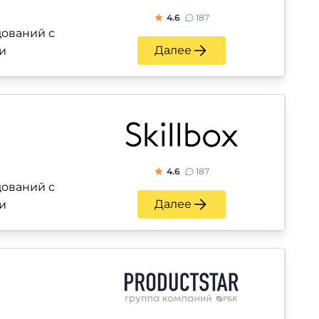
4.6
187
ований с
Далее
и
4.6
187
ований с
Далее
и