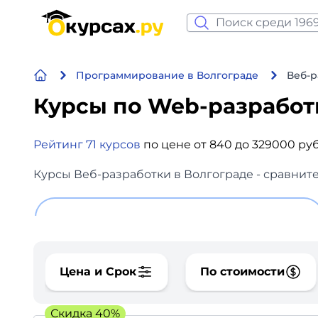
Нейросеть и ИИ
Программирование в Волгограде
Веб-р
Программирование
Курсы по Web-разрабо
Бизнес и финансы
Рейтинг 71 курсов
по цене от 840 до 329000 ру
Дизайн
Курсы Веб-разработки в Волгограде - сравните
Аналитика
Видео, фото, аудио
Маркетинг
Цена и Срок
По стоимости
Иностранный язык
Скидка 40%