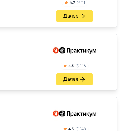
4.7
111
Далее
4.5
148
Далее
4.5
148