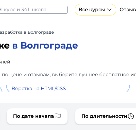
Все курсы
Отзыв
Все курсы Нейросеть и ИИ
Курсы по искусственному интеллекту
азработка в Волгограде
Курсы по нейросетям
тке
в Волгограде
Бесплатно
блей
 по цене и отзывам, выберите лучшее бесплатное ил
Верстка на HTML/CSS
По дате начала
По длительности