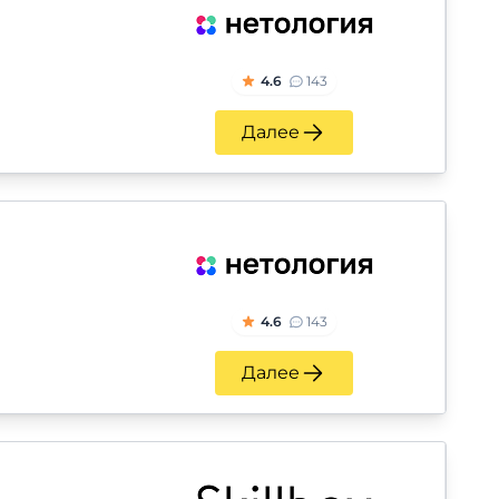
4.6
143
Далее
4.6
143
Далее