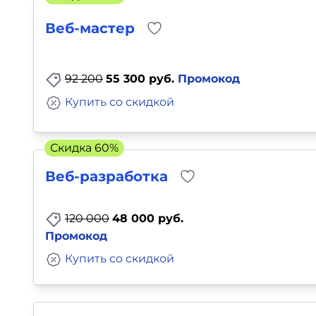
Для детей
Веб-мастер
Красота, здоровье, фитнес
92 200
55 300 руб.
Промокод
Психология и саморазвитие
Купить со скидкой
Прочее
Скидка 60%
Репетиторы
Веб-разработка
Тесты на профориентацию
120 000
48 000 руб.
Промокод
Купить со скидкой