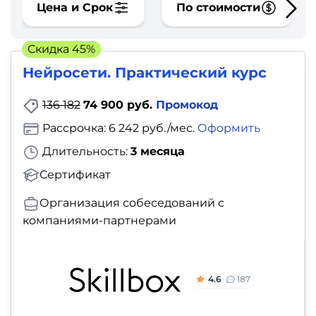
фото,
Цена и Срок
По стоимости
аудио
Скидка 45%
Маркетинг
Нейросети. Практический курс
Иностранный
136 182
74 900 руб.
Промокод
язык
Рассрочка: 6 242 руб./мес.
Оформить
Длительность:
3 месяца
Для
Сертификат
детей
Организация собеседований с
Красота,
компаниями-партнерами
здоровье,
фитнес
4.6
187
Психология