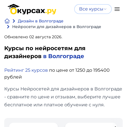
Все курсы
Нейросеть
Все курсы
Дизайн в Волгограде
Нейросеть и ИИ
и ИИ
Нейросети для дизайнеров в Волгограде
Курсы по
Обновлено 02 августа 2026.
Программирование
искусственному
Курсы по нейросетям для
интеллекту
Бизнес
дизайнеров
в Волгограде
Курсы по нейросетям
и
Бесплатно
Рейтинг 25 курсов
по цене от 1250 до 195400
финансы
рублей
Дизайн
Курсы Нейросетей для дизайнеров в Волгограде
- сравните по цене и отзывам, выберите лучшее
Аналитика
бесплатное или платное обучение с нуля.
Видео,