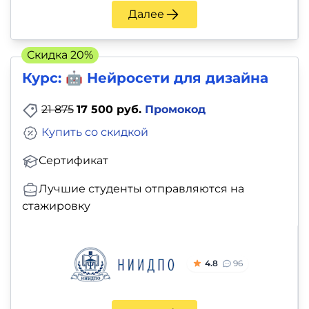
и
Далее
саморазвитие
Скидка 20%
Прочее
Курс: 🤖 Нейросети для дизайна
Репетиторы
21 875
17 500 руб.
Промокод
Тесты
Купить со скидкой
на
Сертификат
профориентацию
Лучшие студенты отправляются на
стажировку
4.8
96