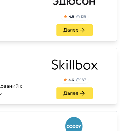
4.9
129
Далее
4.6
187
ований с
Далее
и