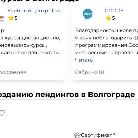
Учебный центр Профессия
CODDY
5
5
ер
л курсы дистанционно,
Я хочу поблагодарить 
онравились курсы,
программирования Cod
нал новое для...
Читать
интересные направления
Читать
рославцев
Сабрина Ш.
озданию лендингов в Волгограде
Сертификат *