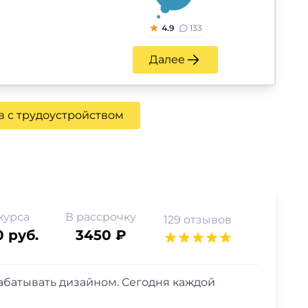
4.9
133
Далее
в с трудоустройством
курса
В рассрочку
129 отзывов
0 руб.
3450 ₽
рабатывать дизайном. Сегодня каждой