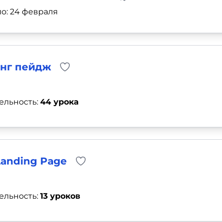
о: 24 февраля
инг пейдж
ельность:
44 урока
Landing Page
ельность:
13 уроков