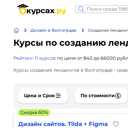
Нейросеть и ИИ
Дизайн в Волгограде
Создание лендинг
Программирование
Курсы по созданию ле
Бизнес и финансы
Рейтинг 11 курсов
по цене от 840 до 66000 руб
Дизайн
Курсы создания лендингов в Волгограде - срав
Аналитика
Видео, фото, аудио
Цена и Срок
По стоимости
Маркетинг
Скидка 60%
Иностранный язык
Дизайн сайтов. Tilda + Figma