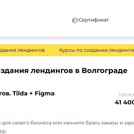
Сертификат
здания лендингов
Курсы по создании лендинго
здания лендингов в Волгограде
ов. Tilda + Figma
Цена 
41 40
 для своего бизнеса или начните брать заказы и за
ер.