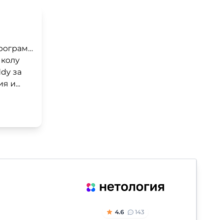
Благодарность школе программирования «Coddy»
Школу
dy за
 и...
4.6
143