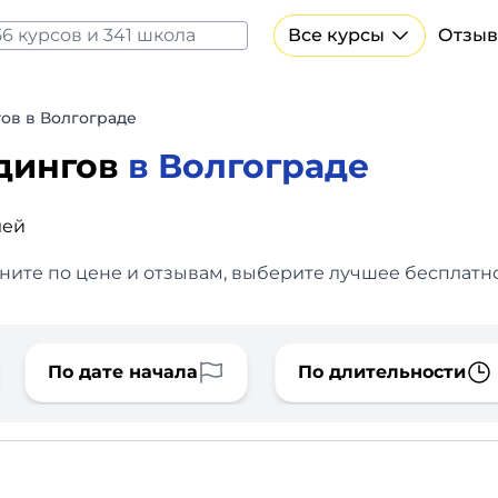
Все курсы
Отзыв
Все курсы Нейросеть и ИИ
Курсы по искусственному интеллекту
ов в Волгограде
Курсы по нейросетям
ндингов
в Волгограде
Бесплатно
лей
ните по цене и отзывам, выберите лучшее бесплатно
По дате начала
По длительности