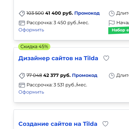
Для детей
103 500
41 400 руб.
Промокод
Длит
Красота, здоровье, фитнес
Рассрочка: 3 450 руб./мес.
Начал
Оформить
Набор е
Психология и саморазвитие
Скидка 45%
Прочее
Дизайнер сайтов на Tilda
Репетиторы
77 048
42 377 руб.
Промокод
Длит
Тесты на профориентацию
Рассрочка: 3 531 руб./мес.
Оформить
Создание сайтов на Tilda