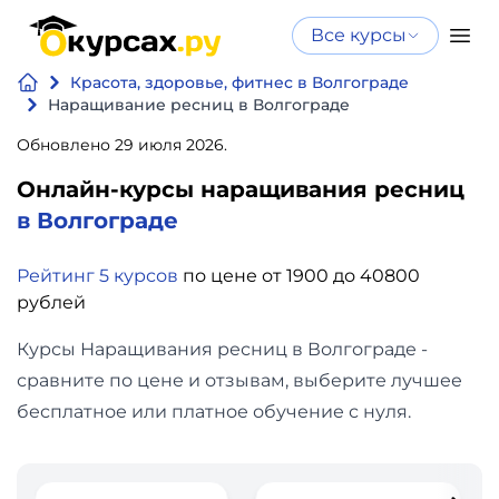
Все курсы
Нейросеть
Все курсы
Красота, здоровье, фитнес в Волгограде
Нейросеть и ИИ
и ИИ
Наращивание ресниц в Волгограде
Курсы по
Обновлено 29 июля 2026.
Программирование
искусственному
Онлайн-курсы наращивания ресниц
интеллекту
Бизнес
в Волгограде
Курсы по нейросетям
и
Бесплатно
Рейтинг 5 курсов
по цене от 1900 до 40800
финансы
рублей
Дизайн
Курсы Наращивания ресниц в Волгограде -
сравните по цене и отзывам, выберите лучшее
Аналитика
бесплатное или платное обучение с нуля.
Видео,