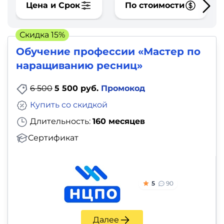
фото,
Цена и Срок
По стоимости
аудио
Скидка 15%
Маркетинг
Обучение профессии «Мастер по
наращиванию ресниц»
Иностранный
язык
6 500
5 500 руб.
Промокод
Купить со скидкой
Для
Длительность:
160 месяцев
детей
Сертификат
Красота,
здоровье,
фитнес
5
90
Психология
Далее