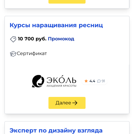
и
саморазвитие
Курсы наращивания ресниц
Прочее
10 700 руб.
Промокод
Репетиторы
Сертификат
Тесты
на
профориентацию
4.4
91
Далее
Эксперт по дизайну взгляда